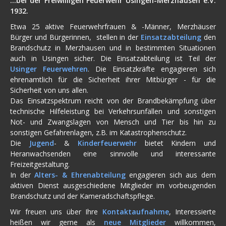
...bei der Freiwilligen Feuerwehr Usingen-Merzhausen e.V.
1932.
Etwa 25 aktive Feuerwehrfrauen & -Männer, Merzhäuser
Bürger und Bürgerinnen, stellen in der
Einsatzabteilung
den
Brandschutz in Merzhausen und in bestimmten Situationen
auch in Usingen sicher. Die Einsatzabteilung ist Teil der
Usinger Feuerwehren
. Die Einsatzkräfte engagieren sich
ehrenamtlich für die Sicherheit ihrer Mitbürger - für die
Sicherheit von uns allen.
Das Einsatzspektrum reicht von der Brandbekämpfung über
technische Hilfeleistung bei Verkehrsunfällen und sonstigen
Not- und Zwangslagen von Mensch und Tier bis hin zu
sonstigen Gefahrenlagen, z.B. im Katastrophenschutz.
Die
Jugend
- &
Kinderfeuerwehr
bietet Kindern und
Heranwachsenden eine sinnvolle und interessante
Freizeitgestaltung.
In der
Alters- & Ehrenabteilung
engagieren sich aus dem
aktiven Dienst ausgeschiedene Mitglieder im vorbeugenden
Brandschutz und der Kameradschaftspflege.
Wir freuen uns über Ihre
Kontaktaufnahme
, Interessierte
heißen wir gerne als
neue Mitglieder
willkommen,